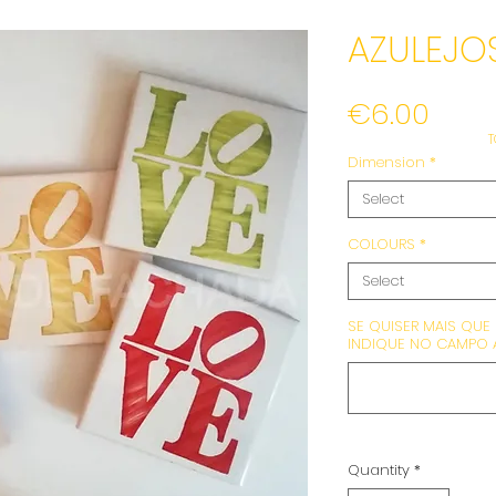
AZULEJO
Pric
€6.00
T
Dimension
*
Select
COLOURS
*
Select
SE QUISER MAIS QUE
INDIQUE NO CAMPO A
Quantity
*