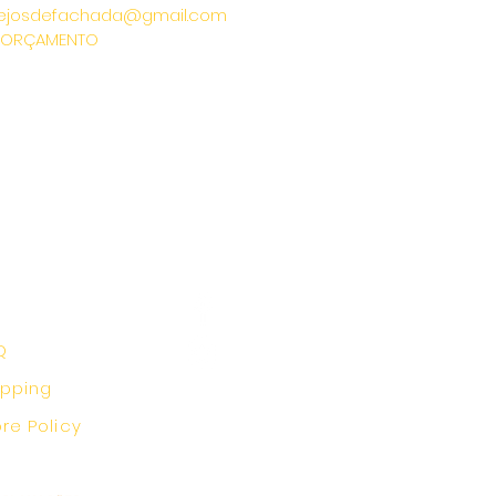
ejosdefachada@gmail.com
 ORÇAMENTO
Q
ipping
ore Policy