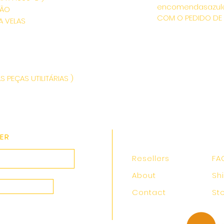
encomendasazul
PÃO
COM O PEDIDO DE
A VELAS
 PEÇAS UTILITÁRIAS )
ER
Resellers
FA
About
Sh
Contact
St